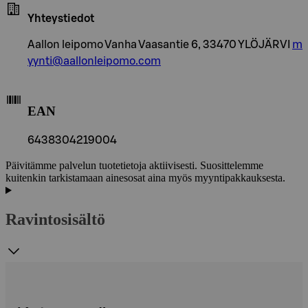
Yhteystiedot
Aallon leipomo Vanha Vaasantie 6, 33470 YLÖJÄRVI
m
yynti@aallonleipomo.com
EAN
6438304219004
Päivitämme palvelun tuotetietoja aktiivisesti. Suosittelemme
kuitenkin tarkistamaan ainesosat aina myös myyntipakkauksesta.
Ravintosisältö