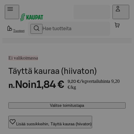
Hyppää sisältöön
Tuotteet
Ei valikoimassa
Täyttä kauraa (hiivaton)
vertailuhinta 9,20
Noin
1,84 €
9,20 €/kg
n.
€/kg
Valitse toimitustapa
Lisää suosikkeihin, Täyttä kauraa (hiivaton)