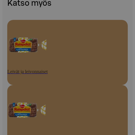
Katso myös
Leivät ja leivonnaiset