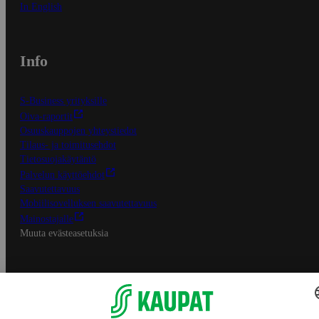
In English
Info
S-Business yrityksille
Oiva-raportit
Osuuskauppojen yhteystiedot
Tilaus- ja toimitusehdot
Tietosuojakäytäntö
Palvelun käyttöehdot
Saavutettavuus
Mobiilisovelluksen saavutettavuus
Mainostajalle
Muuta evästeasetuksia
S-ryhmän palvelut