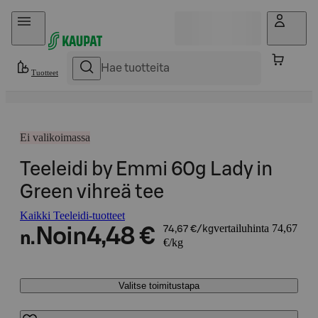
Hyppää sisältöön
Tuotteet
Ei valikoimassa
Teeleidi by Emmi 60g Lady in
Green vihreä tee
Kaikki Teeleidi-tuotteet
vertailuhinta 74,67
Noin
4,48 €
74,67 €/kg
n.
€/kg
Valitse toimitustapa