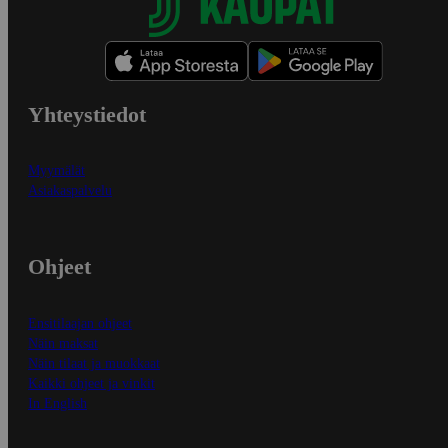
Yhteystiedot
Myymälät
Asiakaspalvelu
Ohjeet
Ensitilaajan ohjeet
Näin maksat
Näin tilaat ja muokkaat
Kaikki ohjeet ja vinkit
In English