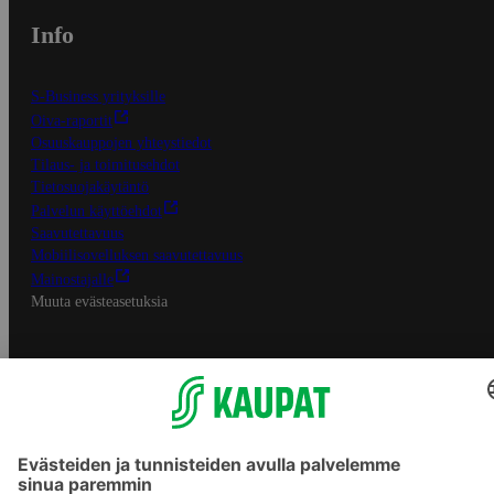
Info
S-Business yrityksille
Oiva-raportit
Osuuskauppojen yhteystiedot
Tilaus- ja toimitusehdot
Tietosuojakäytäntö
Palvelun käyttöehdot
Saavutettavuus
Mobiilisovelluksen saavutettavuus
Mainostajalle
Muuta evästeasetuksia
S-ryhmän palvelut
S-ryhmä
Asiakasomistajuus