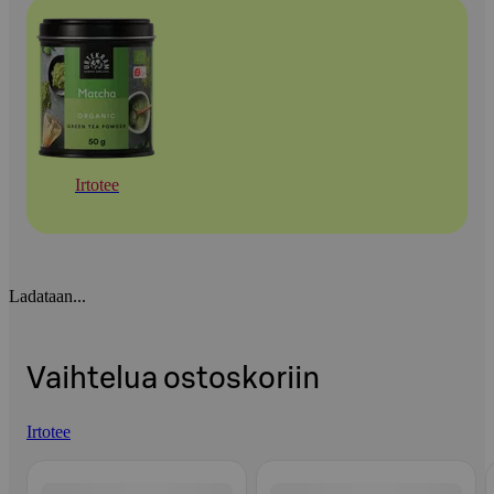
Irtotee
Ladataan...
Vaihtelua ostoskoriin
Irtotee
Ohita listaus