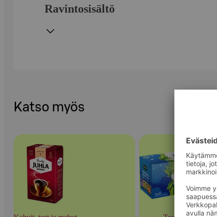
Ravintosisältö
Katso myös