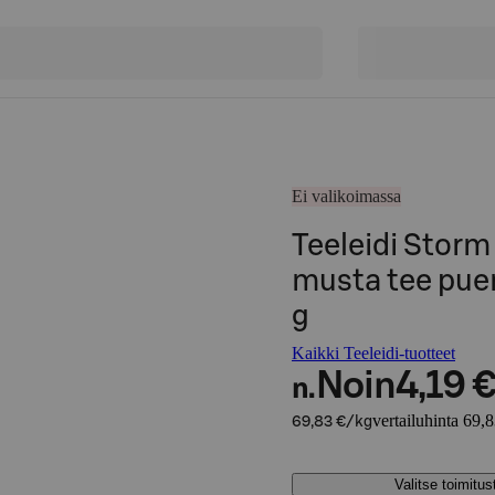
Ei valikoimassa
Teeleidi Storm
musta tee pu
g
Kaikki Teeleidi-tuotteet
Noin
4,19 
n.
vertailuhinta 69,
69,83 €/kg
Valitse toimitu