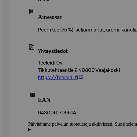
Ainesosat
Puerh tee (75 %), seljanmarjat, aromi, ka
Yhteystiedot
Teeleidi Oy
Tikkutehtaantie 2 40800 Vaajakoski
https://teeleidi.fi
EAN
6430061709514
Päivitämme palvelun tuotetietoja aktiivisesti. Suositte