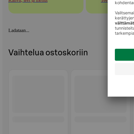
Kahvit, teet ja mehut
Teet
Ladataan...
Vaihtelua ostoskoriin
Ohita listaus