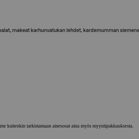
nelipalat, makeat karhunvatukan lehdet, kardemumman sieme
lemme kuitenkin tarkistamaan ainesosat aina myös myyntipakkauksesta.