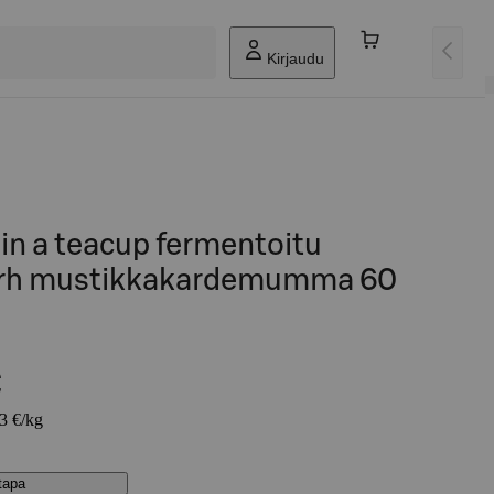
Kirjaudu
 in a teacup fermentoitu
erh mustikkakardemumma 60
€
83 €/kg
stapa