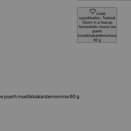
Lisää
suosikkeihin, Teeleidi
Storm in a teacup
fermentoitu musta tee
puerh
mustikkakardemumma
60 g
a tee puerh mustikkakardemumma 60 g