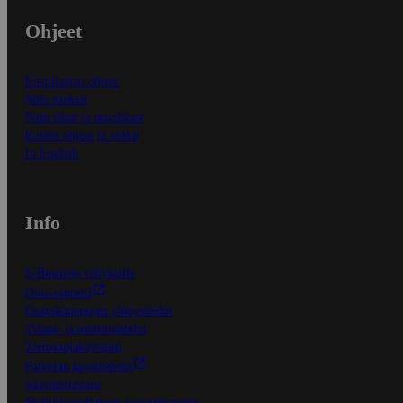
Ohjeet
Ensitilaajan ohjeet
Näin maksat
Näin tilaat ja muokkaat
Kaikki ohjeet ja vinkit
In English
Info
S-Business yrityksille
Oiva-raportit
Osuuskauppojen yhteystiedot
Tilaus- ja toimitusehdot
Tietosuojakäytäntö
Palvelun käyttöehdot
Saavutettavuus
Mobiilisovelluksen saavutettavuus