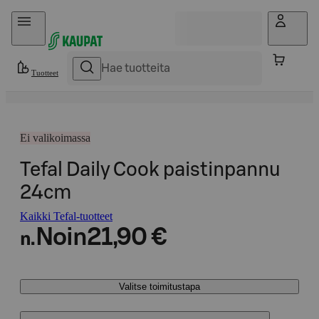
Hyppää sisältöön
Tuotteet
Ei valikoimassa
Tefal Daily Cook paistinpannu
24cm
Kaikki Tefal-tuotteet
Noin
21,90 €
n.
Valitse toimitustapa