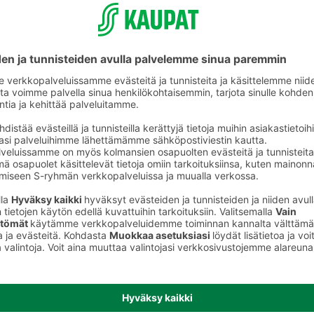
Paistinpannut ja paistokasarit