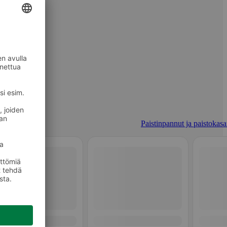
Paistinpannut ja paistokasar