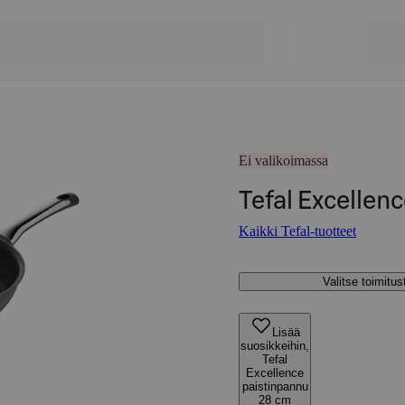
Ei valikoimassa
Tefal Excellen
Kaikki Tefal-tuotteet
Valitse toimitu
Lisää
suosikkeihin,
Tefal
Excellence
paistinpannu
28 cm