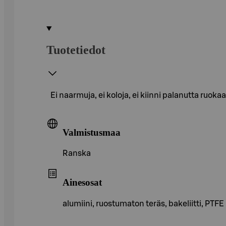
Tuotetiedot
Ei naarmuja, ei koloja, ei kiinni palanutta ruok
Valmistusmaa
Ranska
Ainesosat
alumiini, ruostumaton teräs, bakeliitti, PTFE