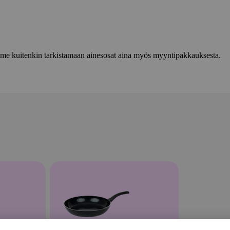
lemme kuitenkin tarkistamaan ainesosat aina myös myyntipakkauksesta.