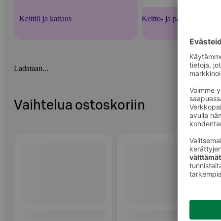
Keittiö ja kattaus
Keitto- ja paistoastiat
Ladataan...
Vaihtelua ostoskoriin
Ohita listaus