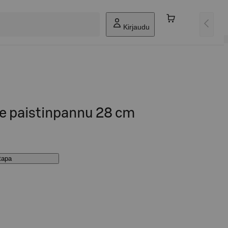
Kirjaudu
ce paistinpannu 28 cm
stapa