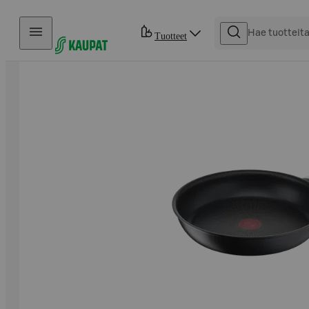
Hyppää sisältöön
Tuotteet