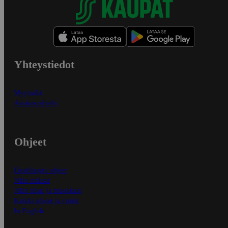
Yhteystiedot
Myymälät
Asiakaspalvelu
Ohjeet
Ensitilaajan ohjeet
Näin maksat
Näin tilaat ja muokkaat
Kaikki ohjeet ja vinkit
In English