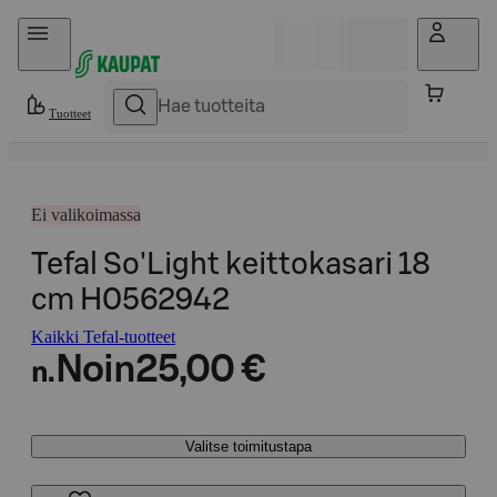
Hyppää sisältöön
Tuotteet
Ei valikoimassa
Tefal So'Light keittokasari 18
cm H0562942
Kaikki Tefal-tuotteet
Noin
25,00 €
n.
Valitse toimitustapa