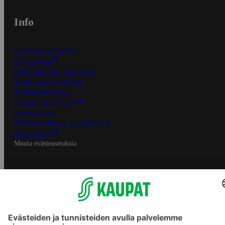
Info
S-Business yrityksille
Oiva-raportit
Osuuskauppojen yhteystiedot
Tilaus- ja toimitusehdot
Tietosuojakäytäntö
Palvelun käyttöehdot
Saavutettavuus
Mobiilisovelluksen saavutettavuus
Mainostajalle
Muuta evästeasetuksia
S-ryhmän palvelut
S-ryhmä
Asiakasomistajuus