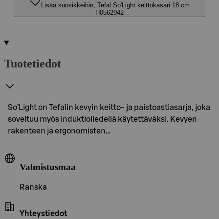
Lisää suosikkeihin, Tefal So'Light keittokasari 18 cm
H0562942
Tuotetiedot
So’Light on Tefalin kevyin keitto- ja paistoastiasarja, joka
soveltuu myös induktioliedellä käytettäväksi. Kevyen
rakenteen ja ergonomisten…
Valmistusmaa
Ranska
Yhteystiedot