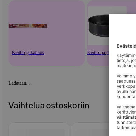
Keittiö ja kattaus
Keitto- ja paistoastiat
Ladataan...
Vaihtelua ostoskoriin
Ohita listaus