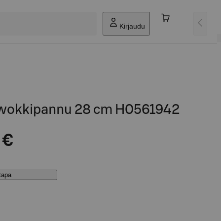
Kirjaudu
t wokkipannu 28 cm H0561942
 €
stapa