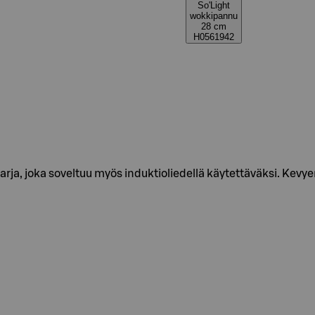
So'Light
wokkipannu
28 cm
H0561942
iasarja, joka soveltuu myös induktioliedellä käytettäväksi. Ke