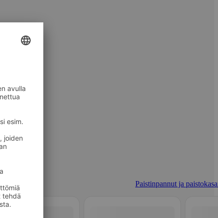
Paistinpannut ja paistokasar