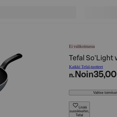
Ei valikoimassa
Tefal So'Ligh
Kaikki Tefal-tuotteet
Noin
35,00
n.
Valitse toimitu
Lisää
suosikkeihin,
Tefal