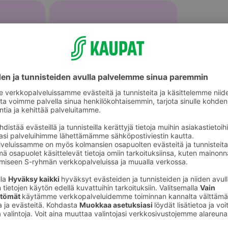
Paistinpannut ja paistokasarit