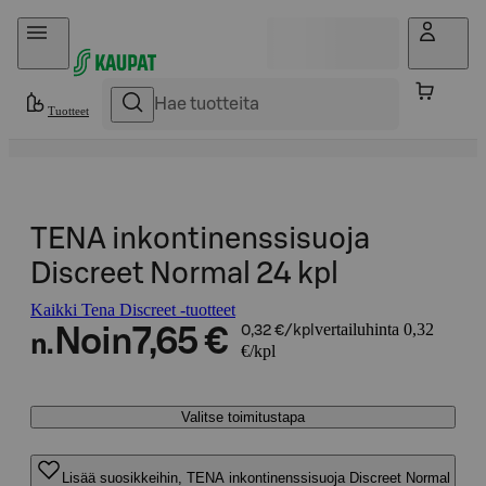
Hyppää sisältöön
Tuotteet
TENA inkontinenssisuoja
Discreet Normal 24 kpl
Kaikki Tena Discreet -tuotteet
vertailuhinta 0,32
Noin
7,65 €
0,32 €/kpl
n.
€/kpl
Valitse toimitustapa
Lisää suosikkeihin, TENA inkontinenssisuoja Discreet Normal