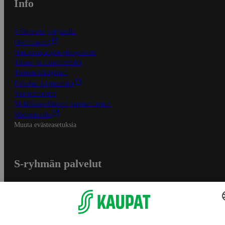
Info
S-Business yrityksille
Oiva-raportit
Osuuskauppojen yhteystiedot
Tilaus- ja toimitusehdot
Tietosuojakäytäntö
Palvelun käyttöehdot
Saavutettavuus
Mobiilisovelluksen saavutettavuus
Mainostajalle
Muuta evästeasetuksia
S-ryhmän palvelut
S-ryhmä
Asiakasomistajuus
Yhteishyvä Ruoka -sovellus