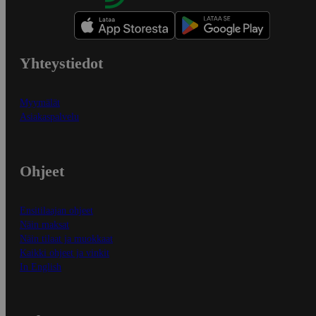
Yhteystiedot
Myymälät
Asiakaspalvelu
Ohjeet
Ensitilaajan ohjeet
Näin maksat
Näin tilaat ja muokkaat
Kaikki ohjeet ja vinkit
In English