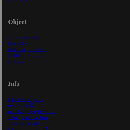
Ohjeet
Ensitilaajan ohjeet
Näin maksat
Näin tilaat ja muokkaat
Kaikki ohjeet ja vinkit
In English
Info
S-Business yrityksille
Oiva-raportit
Osuuskauppojen yhteystiedot
Tilaus- ja toimitusehdot
Tietosuojakäytäntö
Palvelun käyttöehdot