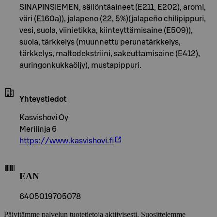
SINAPINSIEMEN, säilöntäaineet (E211, E202), aromi,
väri (E160a)), jalapeno (22, 5%)(jalapeño chilipippuri,
vesi, suola, viinietikka, kiinteyttämisaine (E509)),
suola, tärkkelys (muunnettu perunatärkkelys,
tärkkelys, maltodekstriini, sakeuttamisaine (E412),
auringonkukkaöljy), mustapippuri.
Yhteystiedot
Kasvishovi Oy
Merilinja 6
https://www.kasvishovi.fi
EAN
6405019705078
Päivitämme palvelun tuotetietoja aktiivisesti. Suosittelemme