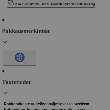
Lisää suosikkeihin, Tessu Naudan halkaistu putkiluu 1 kg
Pakkausmerkinnät
Tuotetiedot
Raakapakaste uudelleensuljettavassa pussissa.
Kotimainen, kokonainen naudan putkiluu puoliksi