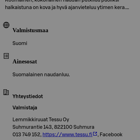
halkaistuna on kova ja hyvä ajanvieteluu ytimen kera.…
Valmistusmaa
Suomi
Ainesosat
Suomalainen naudanluu.
Yhteystiedot
Valmistaja
Lemmikkiruuat Tessu Oy
Suhmurantie 143, 822100 Suhmura
013 749 152,
https://www.tessu.fi
, Facebook