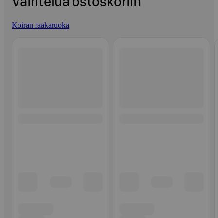
Vaihtelua ostoskoriin
Koiran raakaruoka
Ohita listaus