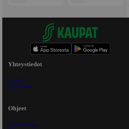
Yhteystiedot
Myymälät
Asiakaspalvelu
Ohjeet
Ensitilaajan ohjeet