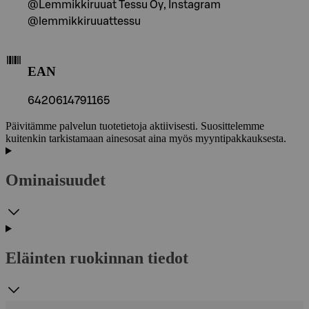
@Lemmikkiruuat Tessu Oy, Instagram
@lemmikkiruuattessu
EAN
6420614791165
Päivitämme palvelun tuotetietoja aktiivisesti. Suosittelemme
kuitenkin tarkistamaan ainesosat aina myös myyntipakkauksesta.
Ominaisuudet
Eläinten ruokinnan tiedot