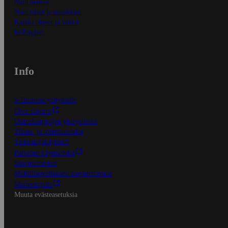
Näin maksat
Näin tilaat ja muokkaat
Kaikki ohjeet ja vinkit
In English
Info
S-Business yrityksille
Oiva-raportit
Osuuskauppojen yhteystiedot
Tilaus- ja toimitusehdot
Tietosuojakäytäntö
Palvelun käyttöehdot
Saavutettavuus
Mobiilisovelluksen saavutettavuus
Mainostajalle
Muuta evästeasetuksia