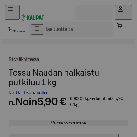
Hyppää sisältöön
Tuotteet
Ei valikoimassa
Tessu Naudan halkaistu
putkiluu 1 kg
Kaikki Tessu-tuotteet
vertailuhinta 5,90
Noin
5,90 €
5,90 €/kg
n.
€/kg
Valitse toimitustapa