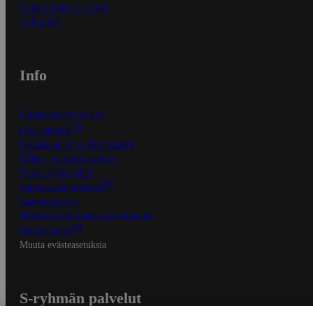
Kaikki ohjeet ja vinkit
In English
Info
S-Business yrityksille
Oiva-raportit
Osuuskauppojen yhteystiedot
Tilaus- ja toimitusehdot
Tietosuojakäytäntö
Palvelun käyttöehdot
Saavutettavuus
Mobiilisovelluksen saavutettavuus
Mainostajalle
Muuta evästeasetuksia
S-ryhmän palvelut