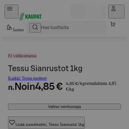
Hyppää sisältöön
Tuotteet
Ei valikoimassa
Tessu Sianrustot 1kg
Kaikki Tessu-tuotteet
vertailuhinta 4,85
Noin
4,85 €
4,85 €/kg
n.
€/kg
Valitse toimitustapa
Lisää suosikkeihin, Tessu Sianrustot 1kg