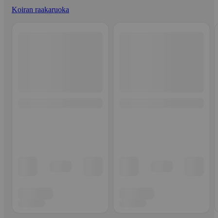
Koiran raakaruoka
Ohita listaus