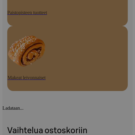
Paistopisteen tuotteet
Makeat leivonnaiset
Ladataan...
Vaihtelua ostoskoriin