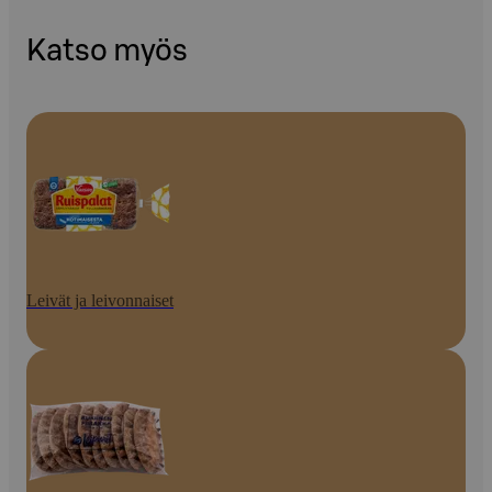
Katso myös
Leivät ja leivonnaiset