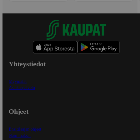
Yhteystiedot
Myymälät
Asiakaspalvelu
Ohjeet
Ensitilaajan ohjeet
Näin maksat