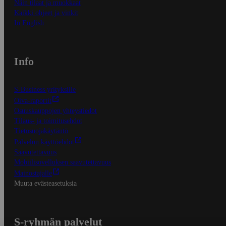
Näin tilaat ja muokkaat
Kaikki ohjeet ja vinkit
In English
Info
S-Business yrityksille
Oiva-raportit
Osuuskauppojen yhteystiedot
Tilaus- ja toimitusehdot
Tietosuojakäytäntö
Palvelun käyttöehdot
Saavutettavuus
Mobiilisovelluksen saavutettavuus
Mainostajalle
Muuta evästeasetuksia
S-ryhmän palvelut