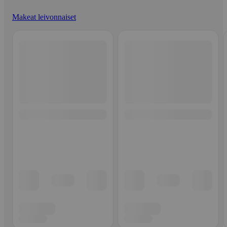
Makeat leivonnaiset
Ohita listaus