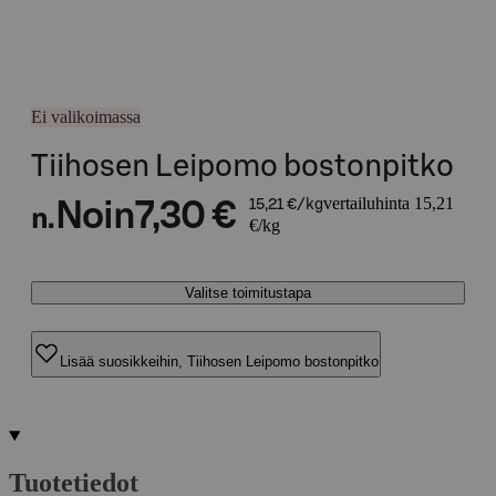
Ei valikoimassa
Tiihosen Leipomo bostonpitko
vertailuhinta 15,21
Noin
7,30 €
15,21 €/kg
n.
€/kg
Valitse toimitustapa
Lisää suosikkeihin, Tiihosen Leipomo bostonpitko
Tuotetiedot