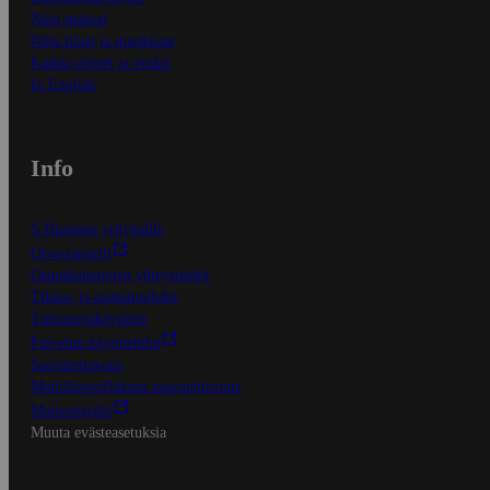
Näin maksat
Näin tilaat ja muokkaat
Kaikki ohjeet ja vinkit
In English
Info
S-Business yrityksille
Oiva-raportit
Osuuskauppojen yhteystiedot
Tilaus- ja toimitusehdot
Tietosuojakäytäntö
Palvelun käyttöehdot
Saavutettavuus
Mobiilisovelluksen saavutettavuus
Mainostajalle
Muuta evästeasetuksia