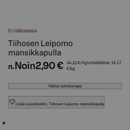
Ei valikoimassa
Tiihosen Leipomo
mansikkapulla
vertailuhinta 34,12
Noin
2,90 €
34,12 €/kg
n.
€/kg
Valitse toimitustapa
Lisää suosikkeihin, Tiihosen Leipomo mansikkapulla