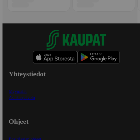
Yhteystiedot
Myymälät
Asiakaspalvelu
Ohjeet
Ensitilaajan ohjeet