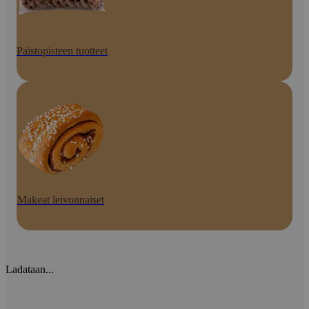
Paistopisteen tuotteet
Makeat leivonnaiset
Ladataan...