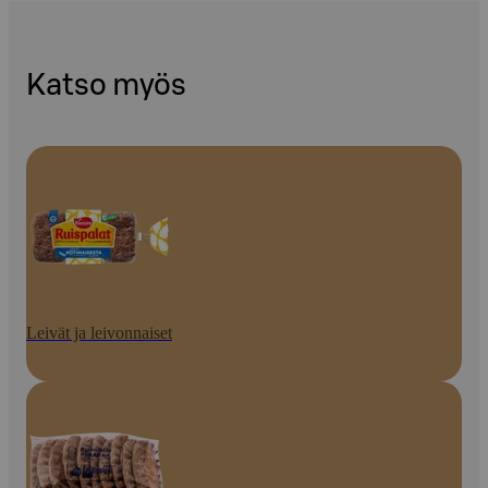
Katso myös
Leivät ja leivonnaiset