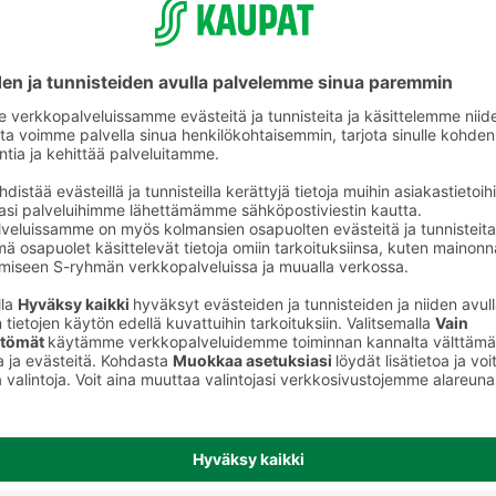
t
Nakit