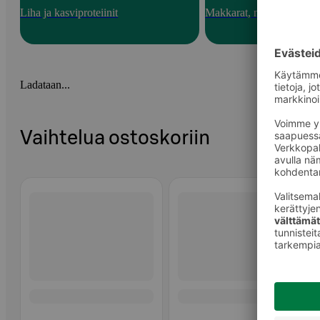
Liha ja kasviproteiinit
Makkarat, nakit ja pekoni
Ladataan...
Vaihtelua ostoskoriin
Ohita listaus