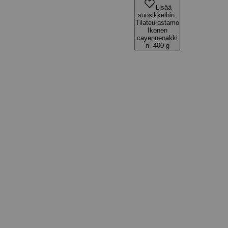
Lisää
suosikkeihin,
Tilateurastamo
Ikonen
cayennenakki
n. 400 g