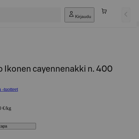
Kirjaudu
o Ikonen cayennenakki n. 400
 -tuotteet
0 €/kg
stapa