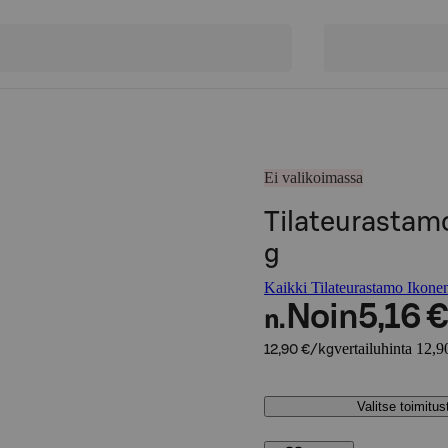
Ei valikoimassa
Tilateurastam
g
Kaikki Tilateurastamo Ikonen
Noin
5,16 €
n.
vertailuhinta 12,9
12,90 €/kg
Valitse toimitu