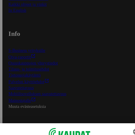
Kaikki ohjeet ja vinkit
In English
Info
S-Business yrityksille
Oiva-raportit
Osuuskauppojen yhteystiedot
Tilaus- ja toimitusehdot
Tietosuojakäytäntö
Palvelun käyttöehdot
Saavutettavuus
Mobiilisovelluksen saavutettavuus
Mainostajalle
Muuta evästeasetuksia
S-ryhmän palvelut