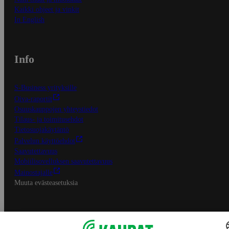
Kaikki ohjeet ja vinkit
In English
Info
S-Business yrityksille
Oiva-raportit
Osuuskauppojen yhteystiedot
Tilaus- ja toimitusehdot
Tietosuojakäytäntö
Palvelun käyttöehdot
Saavutettavuus
Mobiilisovelluksen saavutettavuus
Mainostajalle
Muuta evästeasetuksia
S-ryhmän palvelut