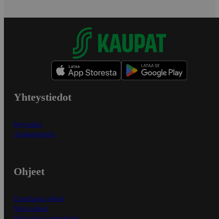
Yhteystiedot
Myymälät
Asiakaspalvelu
Ohjeet
Ensitilaajan ohjeet
Näin maksat
Näin tilaat ja muokkaat