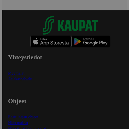
Yhteystiedot
Myymälät
Asiakaspalvelu
Ohjeet
Ensitilaajan ohjeet
Näin maksat
Näin tilaat ja muokkaat