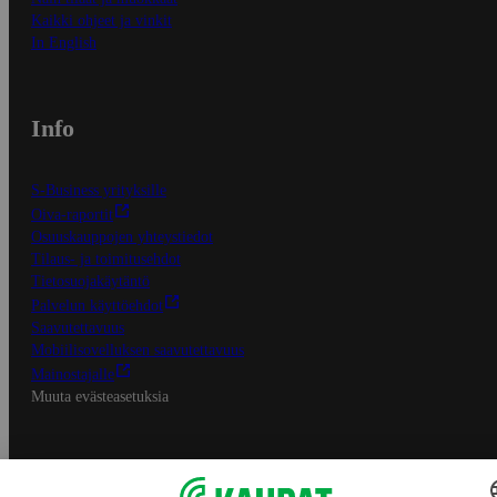
Kaikki ohjeet ja vinkit
In English
Info
S-Business yrityksille
Oiva-raportit
Osuuskauppojen yhteystiedot
Tilaus- ja toimitusehdot
Tietosuojakäytäntö
Palvelun käyttöehdot
Saavutettavuus
Mobiilisovelluksen saavutettavuus
Mainostajalle
Muuta evästeasetuksia
S-ryhmän palvelut