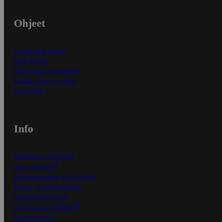
Ohjeet
Ensitilaajan ohjeet
Näin maksat
Näin tilaat ja muokkaat
Kaikki ohjeet ja vinkit
In English
Info
S-Business yrityksille
Oiva-raportit
Osuuskauppojen yhteystiedot
Tilaus- ja toimitusehdot
Tietosuojakäytäntö
Palvelun käyttöehdot
Saavutettavuus