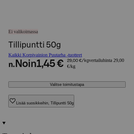
Ei valikoimassa
Tillipuntti 50g
Kaikki Korpivainion Puutarha -tuotteet
vertailuhinta 29,00
Noin
1,45 €
29,00 €/kg
n.
€/kg
Valitse toimitustapa
Lisää suosikkeihin, Tillipuntti 50g