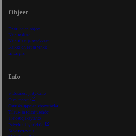
Ohjeet
Ensitilaajan ohjeet
Näin maksat
Näin tilaat ja muokkaat
Kaikki ohjeet ja vinkit
In English
Info
S-Business yrityksille
Oiva-raportit
Osuuskauppojen yhteystiedot
Tilaus- ja toimitusehdot
Tietosuojakäytäntö
Palvelun käyttöehdot
Saavutettavuus