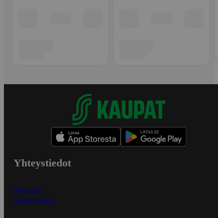
Yhteystiedot
Myymälät
Asiakaspalvelu