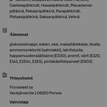
Cashewpähkinät, Hasselpähkinät, Macadamia-
pähkinä, Pekaanipähkinä, Parapähkinät,
Pistaasipähkinä, Saksanpähkinä, Vehnä
Ainesosat
glukoosisiirappi, sokeri, vesi, maissitärkkelys, liivate,
ammoniumkloridi (salmiakki), lakritsiuute,
happamuudensäätöaine (E330), aromit, värit (E120,
E141, E150c, E153), pintakäsittelyaineet (E903)
Yhteystiedot
Finnsweet oy
Veckjärventie 1 06150 Porvoo
Valmistaja