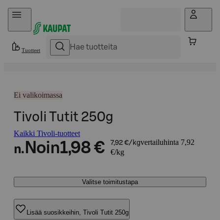
Hyppää sisältöön
Tuotteet
Ei valikoimassa
Tivoli Tutit 250g
Kaikki Tivoli-tuotteet
vertailuhinta 7,92
Noin
1,98 €
7,92 €/kg
n.
€/kg
Valitse toimitustapa
Lisää suosikkeihin, Tivoli Tutit 250g