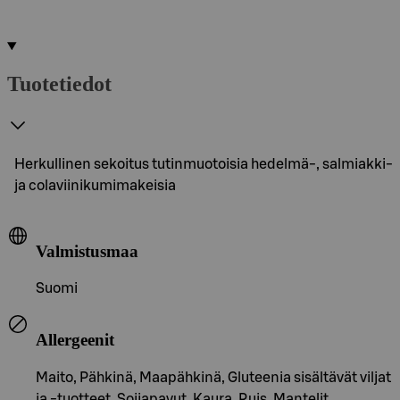
Tuotetiedot
Herkullinen sekoitus tutinmuotoisia hedelmä-, salmiakki-
ja colaviinikumimakeisia
Valmistusmaa
Suomi
Allergeenit
Maito, Pähkinä, Maapähkinä, Gluteenia sisältävät viljat
ja -tuotteet, Soijapavut, Kaura, Ruis, Mantelit,