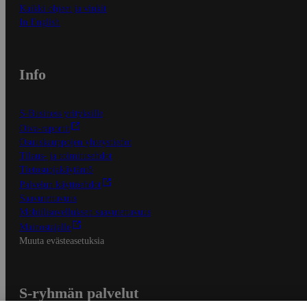
Kaikki ohjeet ja vinkit
In English
Info
S-Business yrityksille
Oiva-raportit
Osuuskauppojen yhteystiedot
Tilaus- ja toimitusehdot
Tietosuojakäytäntö
Palvelun käyttöehdot
Saavutettavuus
Mobiilisovelluksen saavutettavuus
Mainostajalle
Muuta evästeasetuksia
S-ryhmän palvelut