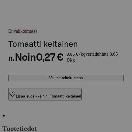
Ei valikoimassa
Tomaatti keltainen
vertailuhinta 3,65
Noin
0,27 €
3,65 €/kg
n.
€/kg
Valitse toimitustapa
Lisää suosikkeihin, Tomaatti keltainen
Tuotetiedot