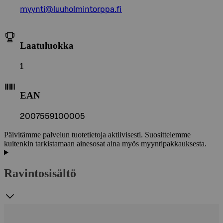
myynti@luuholmintorppa.fi
Laatuluokka
1
EAN
2007559100005
Päivitämme palvelun tuotetietoja aktiivisesti. Suosittelemme
kuitenkin tarkistamaan ainesosat aina myös myyntipakkauksesta.
Ravintosisältö