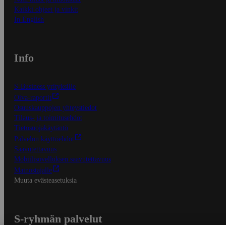
Kaikki ohjeet ja vinkit
In English
Info
S-Business yrityksille
Oiva-raportit
Osuuskauppojen yhteystiedot
Tilaus- ja toimitusehdot
Tietosuojakäytäntö
Palvelun käyttöehdot
Saavutettavuus
Mobiilisovelluksen saavutettavuus
Mainostajalle
Muuta evästeasetuksia
S-ryhmän palvelut