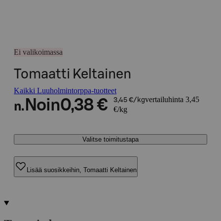
Ei valikoimassa
Tomaatti Keltainen
Kaikki Luuholmintorppa-tuotteet
vertailuhinta 3,45
Noin
0,38 €
3,45 €/kg
n.
€/kg
Valitse toimitustapa
Lisää suosikkeihin, Tomaatti Keltainen