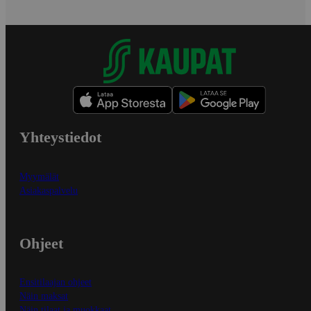
Yhteystiedot
Myymälät
Asiakaspalvelu
Ohjeet
Ensitilaajan ohjeet
Näin maksat
Näin tilaat ja muokkaat