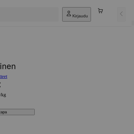
Kirjaudu
inen
teet
€
€/kg
stapa