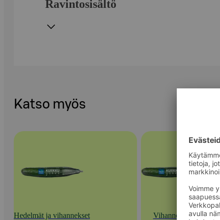
Ravintosisältö
Katso myös
Hedelmät ja vihannekset
Vihannekset