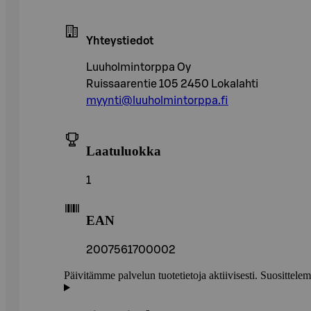
Yhteystiedot
Luuholmintorppa Oy
Ruissaarentie 105 2450 Lokalahti
myynti@luuholmintorppa.fi
Laatuluokka
1
EAN
2007561700002
Päivitämme palvelun tuotetietoja aktiivisesti. Suositte