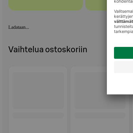
Ladataan...
Vaihtelua ostoskoriin
Ohita listaus