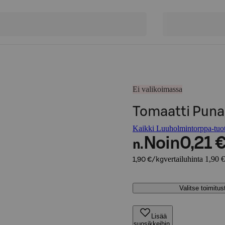
Ei valikoimassa
Tomaatti Puna
Kaikki Luuholmintorppa-tuot
Noin
0,21 
n.
vertailuhinta 1,90 
1,90 €/kg
Valitse toimitu
Lisää
suosikkeihin,