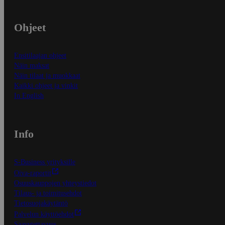
Ohjeet
Ensitilaajan ohjeet
Näin maksat
Näin tilaat ja muokkaat
Kaikki ohjeet ja vinkit
In English
Info
S-Business yrityksille
Oiva-raportit
Osuuskauppojen yhteystiedot
Tilaus- ja toimitusehdot
Tietosuojakäytäntö
Palvelun käyttöehdot
Saavutettavuus