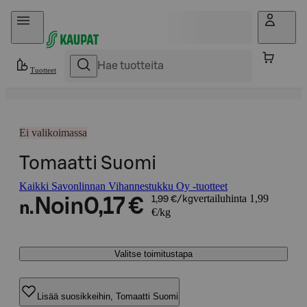
Hyppää sisältöön
Tuotteet
Ei valikoimassa
Tomaatti Suomi
Kaikki Savonlinnan Vihannestukku Oy -tuotteet
vertailuhinta 1,99
Noin
0,17 €
1,99 €/kg
n.
€/kg
Valitse toimitustapa
Lisää suosikkeihin, Tomaatti Suomi