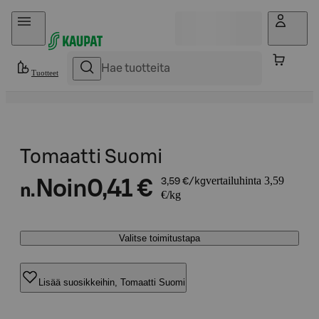
Hyppää sisältöön
Tuotteet
Tomaatti Suomi
vertailuhinta 3,59
Noin
0,41 €
3,59 €/kg
n.
€/kg
Valitse toimitustapa
Lisää suosikkeihin, Tomaatti Suomi