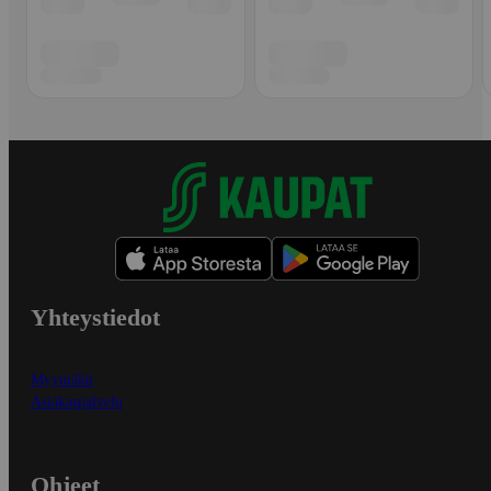
Yhteystiedot
Myymälät
Asiakaspalvelu
Ohjeet