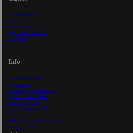
Ensitilaajan ohjeet
Näin maksat
Näin tilaat ja muokkaat
Kaikki ohjeet ja vinkit
In English
Info
S-Business yrityksille
Oiva-raportit
Osuuskauppojen yhteystiedot
Tilaus- ja toimitusehdot
Tietosuojakäytäntö
Palvelun käyttöehdot
Saavutettavuus
Mobiilisovelluksen saavutettavuus
Mainostajalle