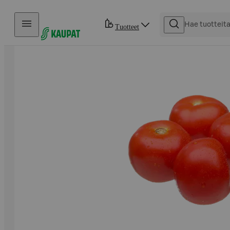
Hyppää sisältöön
Tuotteet