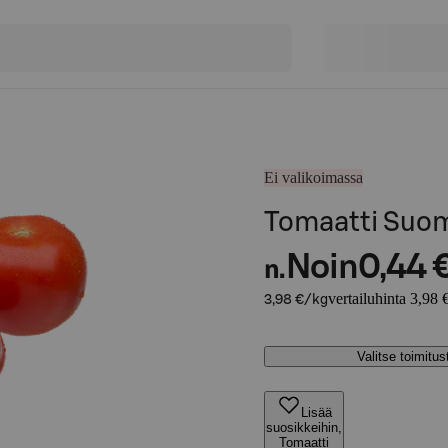
Ei valikoimassa
Tomaatti Suo
Noin
0,44 
n.
vertailuhinta 3,98 
3,98 €/kg
Valitse toimitu
Lisää
suosikkeihin,
Tomaatti