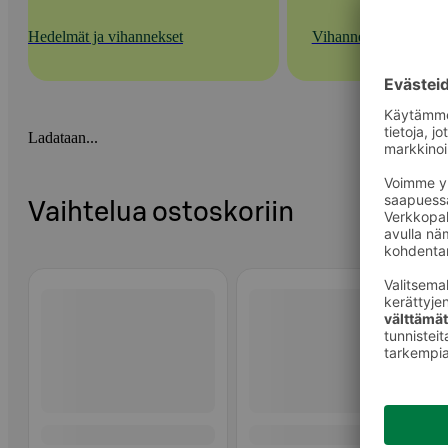
Hedelmät ja vihannekset
Vihannekset
Ladataan...
Vaihtelua ostoskoriin
Ohita listaus