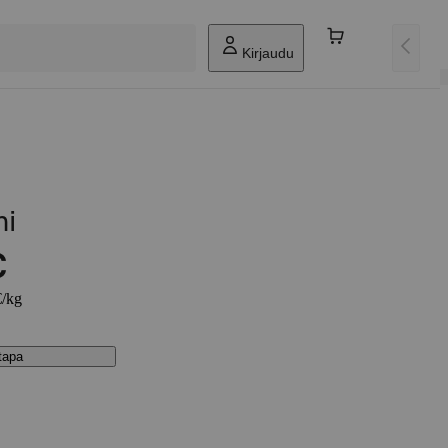
Kirjaudu
mi
€
€/kg
stapa