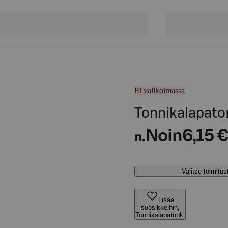
Ei valikoimassa
Tonnikalapato
Noin
6,15 €
n.
Valitse toimitu
Lisää
suosikkeihin,
Tonnikalapatonki