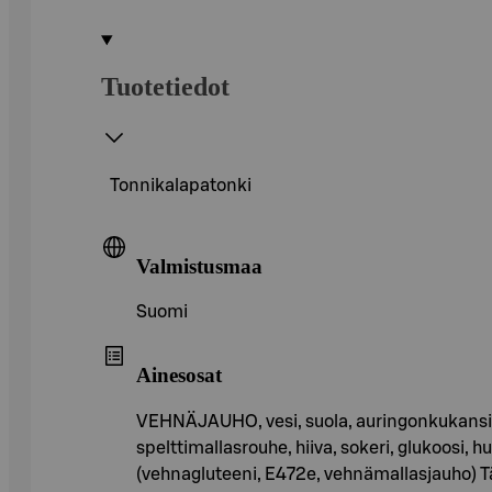
Tuotetiedot
Tonnikalapatonki
Valmistusmaa
Suomi
Ainesosat
VEHNÄJAUHO, vesi, suola, auringonkukansiem
spelttimallasrouhe, hiiva, sokeri, glukoosi, 
(vehnagluteeni, E472e, vehnämallasjauho) Täy