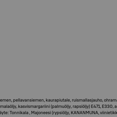
en, pellavansiemen, kaurapiutale, ruismallasjauho, ohramal
humalaöljy, kasvismargariini (palmuöljy, rapsiöljy) E471, E330,
te: Tonnikala , Majoneesi (rypsiöljy, KANANMUNA, viinietikka