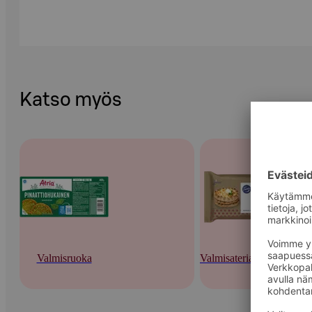
Katso myös
Valmisruoka
Valmisateriat ja -keitot