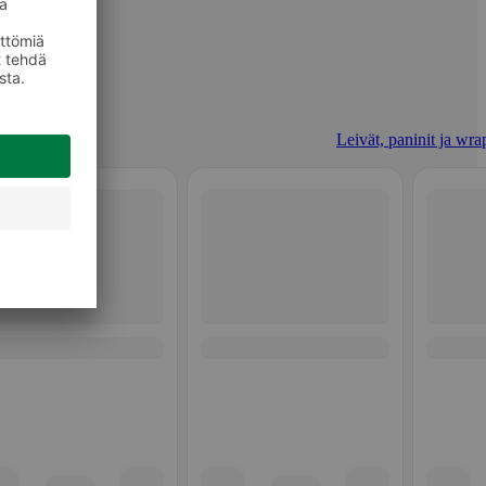
Leivät, paninit ja wrap