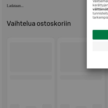
Ladataan...
Vaihtelua ostoskoriin
Ohita listaus