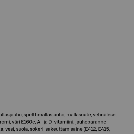
lasjauho, spelttimallasjauho, mallasuute, vehnälese,
 aromi, väri E160e, A- ja D-vitamiini, jauhoparanne
, vesi, suola, sokeri, sakeuttamisaine (E412, E415,