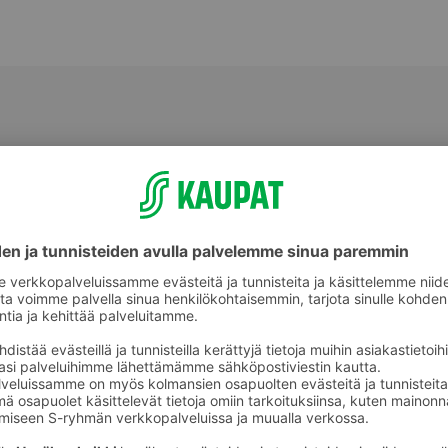
Leivät, paninit ja wrapit