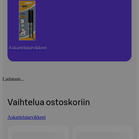
Askartelutarvikkeet
Ladataan...
Vaihtelua ostoskoriin
Askartelutarvikkeet
Ohita listaus