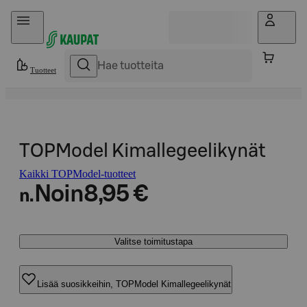
Hyppää sisältöön
Tuotteet
TOPModel Kimallegeelikynät
Kaikki TOPModel-tuotteet
Noin
8,95 €
n.
Valitse toimitustapa
Lisää suosikkeihin, TOPModel Kimallegeelikynät