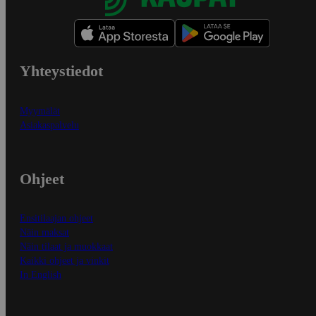
Yhteystiedot
Myymälät
Asiakaspalvelu
Ohjeet
Ensitilaajan ohjeet
Näin maksat
Näin tilaat ja muokkaat
Kaikki ohjeet ja vinkit
In English