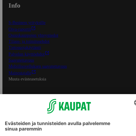
Info
S-Business yrityksille
Oiva-raportit
Osuuskauppojen yhteystiedot
Tilaus- ja toimitusehdot
Tietosuojakäytäntö
Palvelun käyttöehdot
Saavutettavuus
Mobiilisovelluksen saavutettavuus
Mainostajalle
Muuta evästeasetuksia
S-ryhmän palvelut
S-ryhmä
Asiakasomistajuus
Yhteishyvä Ruoka -sovellus