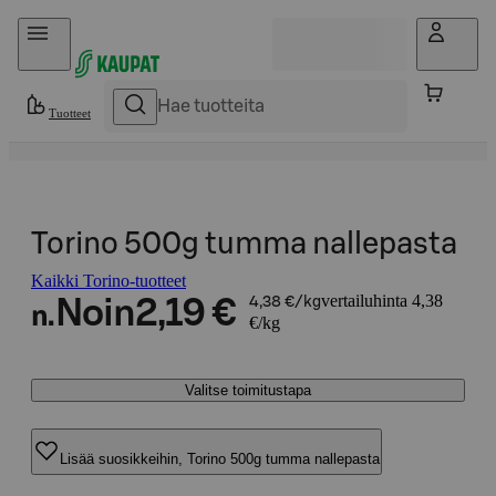
Hyppää sisältöön
Tuotteet
Torino 500g tumma nallepasta
Kaikki Torino-tuotteet
vertailuhinta 4,38
Noin
2,19 €
4,38 €/kg
n.
€/kg
Valitse toimitustapa
Lisää suosikkeihin, Torino 500g tumma nallepasta