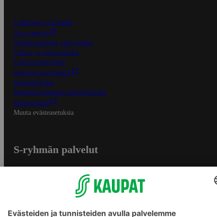
S-Business yrityksille
Oiva-raportit
Osuuskauppojen yhteystiedot
Tilaus- ja toimitusehdot
Tietosuojakäytäntö
Palvelun käyttöehdot
Saavutettavuus
Mobiilisovelluksen saavutettavuus
Mainostajalle
Muuta evästeasetuksia
S-ryhmän palvelut
S-ryhmä
Asiakasomistajuus
Yhteishyvä Ruoka -sovellus
S-ostoslista -sovellus