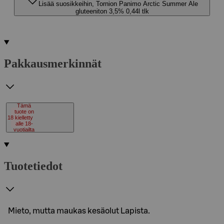
Lisää suosikkeihin, Tornion Panimo Arctic Summer Ale
gluteeniton 3,5% 0,44l tlk
Pakkausmerkinnät
Tämä
tuote on
18
kielletty
alle 18-
vuotiailta
Tuotetiedot
Mieto, mutta maukas kesäolut Lapista.