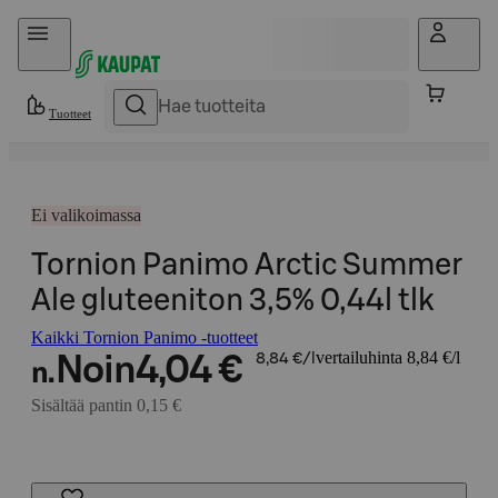
Hyppää sisältöön
Tuotteet
Ei valikoimassa
Tornion Panimo Arctic Summer
Ale gluteeniton 3,5% 0,44l tlk
Kaikki Tornion Panimo -tuotteet
vertailuhinta 8,84 €/l
Noin
4,04 €
8,84 €/l
n.
Sisältää pantin 0,15 €