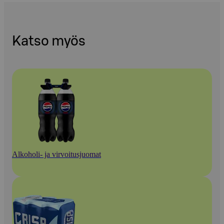
Katso myös
Alkoholi- ja virvoitusjuomat