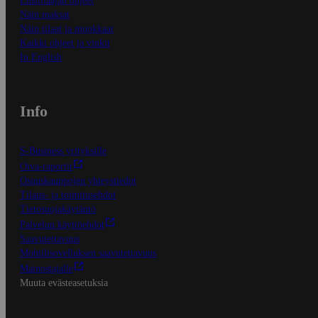
Ensitilaajan ohjeet
Näin maksat
Näin tilaat ja muokkaat
Kaikki ohjeet ja vinkit
In English
Info
S-Business yrityksille
Oiva-raportit
Osuuskauppojen yhteystiedot
Tilaus- ja toimitusehdot
Tietosuojakäytäntö
Palvelun käyttöehdot
Saavutettavuus
Mobiilisovelluksen saavutettavuus
Mainostajalle
Muuta evästeasetuksia