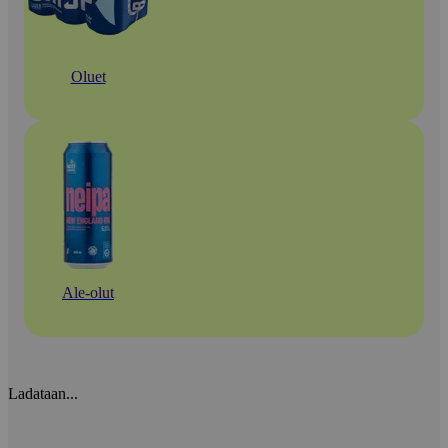
Oluet
Ale-olut
Ladataan...