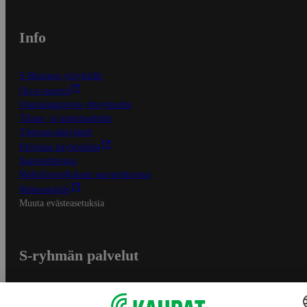
Info
S-Business yrityksille
Oiva-raportit
Osuuskauppojen yhteystiedot
Tilaus- ja toimitusehdot
Tietosuojakäytäntö
Palvelun käyttöehdot
Saavutettavuus
Mobiilisovelluksen saavutettavuus
Mainostajalle
Muuta evästeasetuksia
S-ryhmän palvelut
S-ryhmä