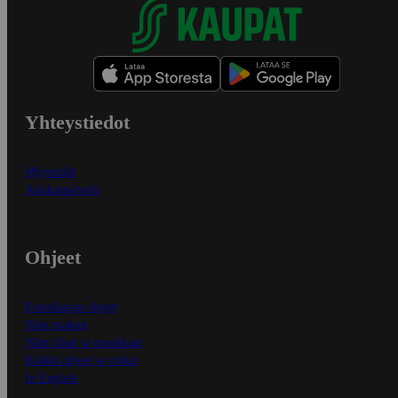
Yhteystiedot
Myymälät
Asiakaspalvelu
Ohjeet
Ensitilaajan ohjeet
Näin maksat
Näin tilaat ja muokkaat
Kaikki ohjeet ja vinkit
In English