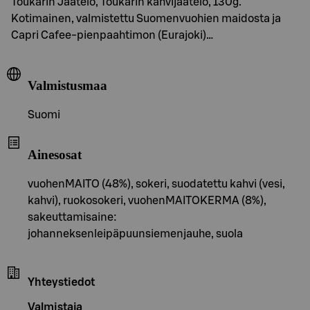
Toukarin Jäätelö, Toukarin kahvijäätelö, 130g.
Kotimainen, valmistettu Suomenvuohien maidosta ja
Capri Cafee-pienpaahtimon (Eurajoki)…
Valmistusmaa
Suomi
Ainesosat
vuohenMAITO (48%), sokeri, suodatettu kahvi (vesi,
kahvi), ruokosokeri, vuohenMAITOKERMA (8%),
sakeuttamisaine:
johanneksenleipäpuunsiemenjauhe, suola
Yhteystiedot
Valmistaja