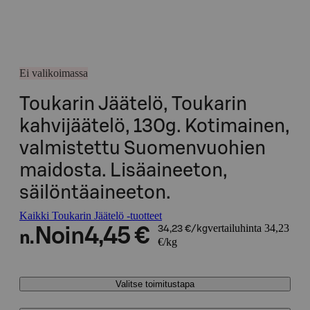
Ei valikoimassa
Toukarin Jäätelö, Toukarin
kahvijäätelö, 130g. Kotimainen,
valmistettu Suomenvuohien
maidosta. Lisäaineeton,
säilöntäaineeton.
Kaikki Toukarin Jäätelö -tuotteet
vertailuhinta 34,23
Noin
4,45 €
34,23 €/kg
n.
€/kg
Valitse toimitustapa