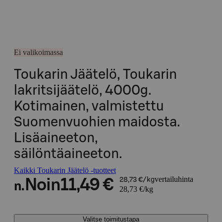
Ei valikoimassa
Toukarin Jäätelö, Toukarin
lakritsijäätelö, 4000g.
Kotimainen, valmistettu
Suomenvuohien maidosta.
Lisäaineeton,
säilöntäaineeton.
Kaikki Toukarin Jäätelö -tuotteet
vertailuhinta
Noin
11,49 €
28,73 €/kg
n.
28,73 €/kg
Valitse toimitustapa