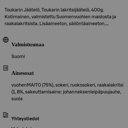
Toukarin Jäätelö, Toukarin lakritsijäätelö, 400g.
Kotimainen, valmistettu Suomenvuohien maidosta ja
raakalakritsista. Lisäaineeton, säilöntäaineeton,…
Valmistusmaa
Suomi
Ainesosat
vuohenMAITO (75%), sokeri, ruokosokeri, raakalakritsi
(1, 8%, sakeuttamisaine: johanneksenleipäpuujauhe,
suola
Yhteystiedot