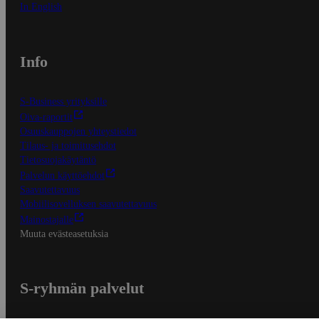
In English
Info
S-Business yrityksille
Oiva-raportit
Osuuskauppojen yhteystiedot
Tilaus- ja toimitusehdot
Tietosuojakäytäntö
Palvelun käyttöehdot
Saavutettavuus
Mobiilisovelluksen saavutettavuus
Mainostajalle
Muuta evästeasetuksia
S-ryhmän palvelut