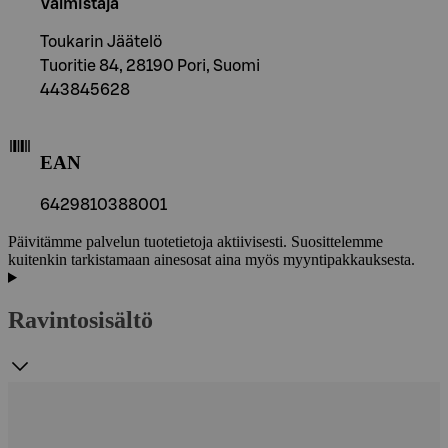
Valmistaja
Toukarin Jäätelö
Tuoritie 84, 28190 Pori, Suomi
443845628
EAN
6429810388001
Päivitämme palvelun tuotetietoja aktiivisesti. Suosittelemme
kuitenkin tarkistamaan ainesosat aina myös myyntipakkauksesta.
Ravintosisältö