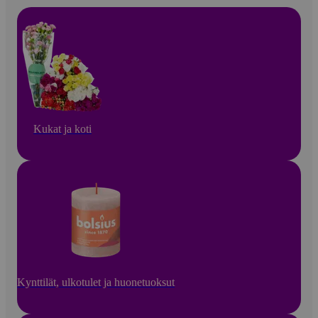
Kukat ja koti
Kynttilät, ulkotulet ja huonetuoksut