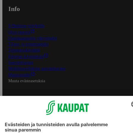
Info
S-Business yrityksille
Oiva-raportit
Osuuskauppojen yhteystiedot
Tilaus- ja toimitusehdot
Tietosuojakäytäntö
Palvelun käyttöehdot
Saavutettavuus
Mobiilisovelluksen saavutettavuus
Mainostajalle
Muuta evästeasetuksia
S-ryhmän palvelut
S-ryhmä
Asiakasomistajuus