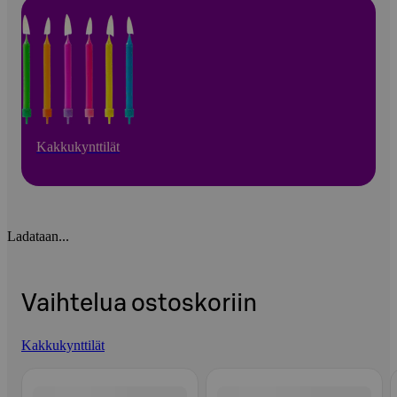
Kakkukynttilät
Ladataan...
Vaihtelua ostoskoriin
Kakkukynttilät
Ohita listaus