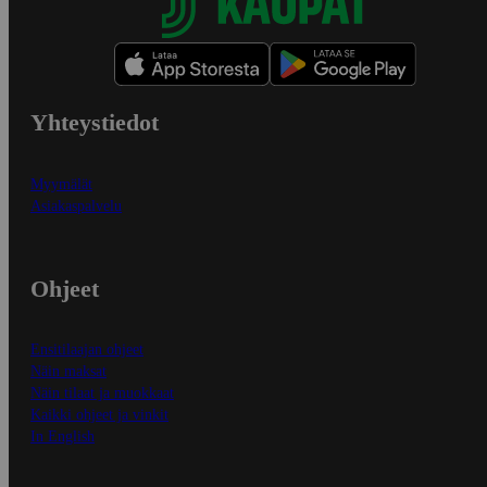
Yhteystiedot
Myymälät
Asiakaspalvelu
Ohjeet
Ensitilaajan ohjeet
Näin maksat
Näin tilaat ja muokkaat
Kaikki ohjeet ja vinkit
In English