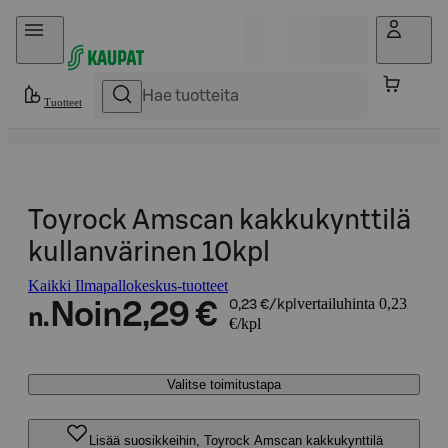
Hyppää sisältöön
Tuotteet
Toyrock Amscan kakkukynttilä
kullanvärinen 10kpl
Kaikki Ilmapallokeskus-tuotteet
vertailuhinta 0,23
Noin
2,29 €
0,23 €/kpl
n.
€/kpl
Valitse toimitustapa
Lisää suosikkeihin, Toyrock Amscan kakkukynttilä