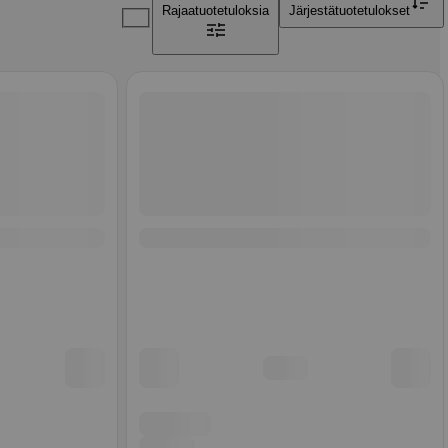
Rajaa
tuotetuloksia
Järjestä
tuotetulokset