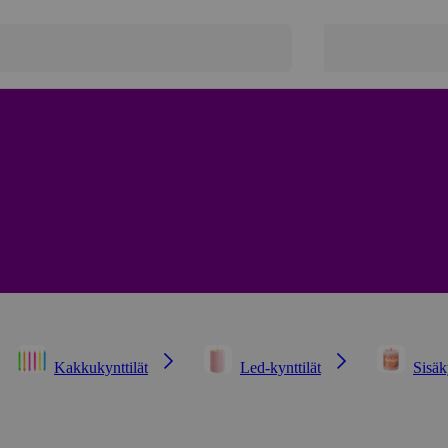
Kakkukynttilät
Led-kynttilät
Sisäk