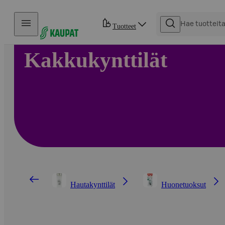
Hyppää sisältöön
Tuotteet
Kakkukynttilät
Hautakynttilät
Huonetuoksut