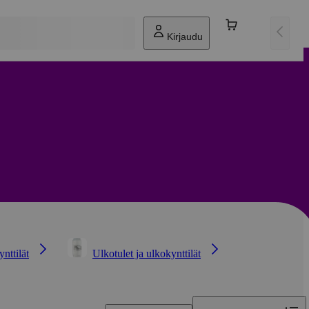
Kirjaudu
ynttilät
Ulkotulet ja ulkokynttilät