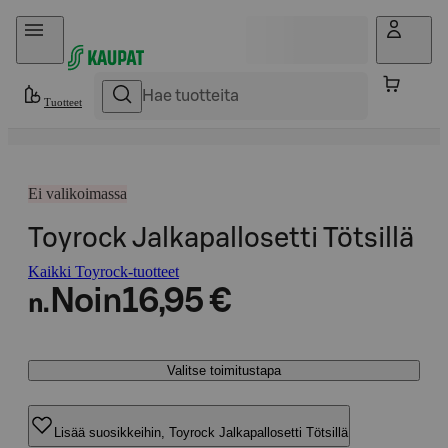
Hyppää sisältöön
Tuotteet
Ei valikoimassa
Toyrock Jalkapallosetti Tötsillä
Kaikki Toyrock-tuotteet
Noin
16,95 €
n.
Valitse toimitustapa
Lisää suosikkeihin, Toyrock Jalkapallosetti Tötsillä