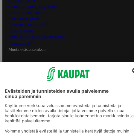
Oiva-raportit
Osuuskauppojen yhteystiedot
Tilaus- ja toimitusehdot
Tietosuojakäytäntö
Palvelun käyttöehdot
Saavutettavuus
Mobiilisovelluksen saavutettavuus
Mainostajalle
Muuta evästeasetuksia
S-ryhmän palvelut
S-ryhmä
Asiakasomistajuus
Yhteishyvä Ruoka -sovellus
S-ostoslista -sovellus
Prisma.fi
Sokos.fi
S-Pankki