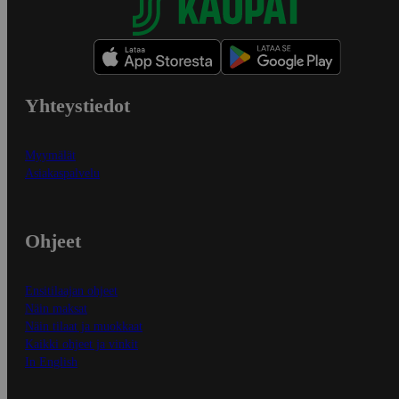
Yhteystiedot
Myymälät
Asiakaspalvelu
Ohjeet
Ensitilaajan ohjeet
Näin maksat
Näin tilaat ja muokkaat
Kaikki ohjeet ja vinkit
In English