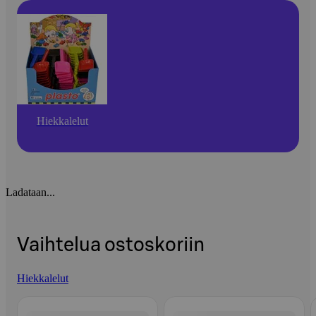
Hiekkalelut
Ladataan...
Vaihtelua ostoskoriin
Hiekkalelut
Ohita listaus