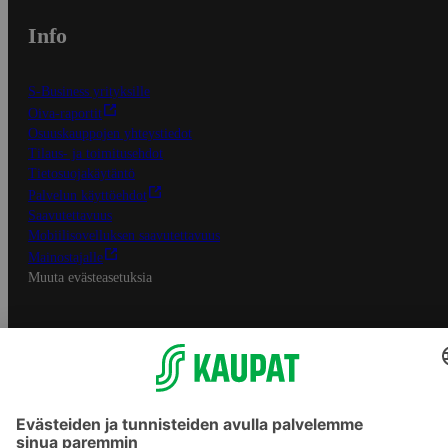
Info
S-Business yrityksille
Oiva-raportit
Osuuskauppojen yhteystiedot
Tilaus- ja toimitusehdot
Tietosuojakäytäntö
Palvelun käyttöehdot
Saavutettavuus
Mobiilisovelluksen saavutettavuus
Mainostajalle
Muuta evästeasetuksia
S-ryhmän palvelut
S-ryhmä
Asiakasomistajuus