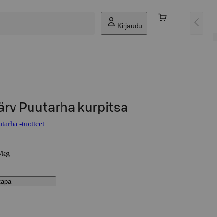
Kirjaudu
ärv Puutarha kurpitsa
tarha -tuotteet
€/kg
stapa