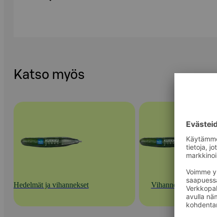
Katso myös
Hedelmät ja vihannekset
Vihannekset