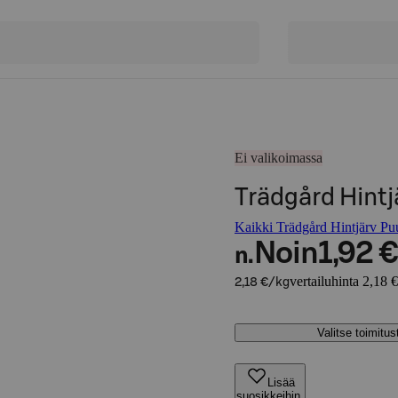
Ei valikoimassa
Trädgård Hintj
Kaikki Trädgård Hintjärv Puu
Noin
1,92 €
n.
vertailuhinta 2,18 
2,18 €/kg
Valitse toimitu
Lisää
suosikkeihin,