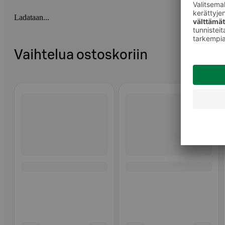
Ladataan...
Vaihtelua ostoskoriin
Ohita listaus