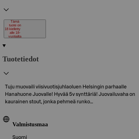
Tämä
tuote on
18
kielletty
alle 18-
vuotiailta
Tuotetiedot
Tuju muovaili viisivuotisjuhlaoluen Helsingin parhaalle
Hanahuone Juovalle! Hyvää 5v synttäriä! Juovailuvaha on
kaurainen stout, jonka pehmeä runko…
Valmistusmaa
Suomi