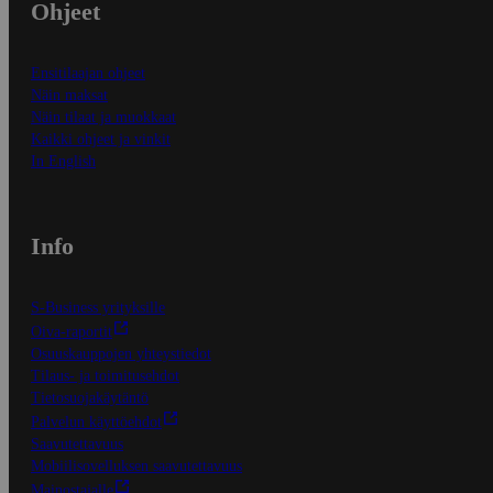
Ohjeet
Ensitilaajan ohjeet
Näin maksat
Näin tilaat ja muokkaat
Kaikki ohjeet ja vinkit
In English
Info
S-Business yrityksille
Oiva-raportit
Osuuskauppojen yhteystiedot
Tilaus- ja toimitusehdot
Tietosuojakäytäntö
Palvelun käyttöehdot
Saavutettavuus
Mobiilisovelluksen saavutettavuus
Mainostajalle