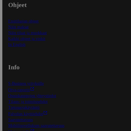
Ohjeet
Ensitilaajan ohjeet
Näin maksat
Näin tilaat ja muokkaat
Kaikki ohjeet ja vinkit
In English
Info
S-Business yrityksille
Oiva-raportit
Osuuskauppojen yhteystiedot
Tilaus- ja toimitusehdot
Tietosuojakäytäntö
Palvelun käyttöehdot
Saavutettavuus
Mobiilisovelluksen saavutettavuus