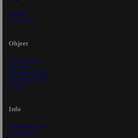
Myymälät
Asiakaspalvelu
Ohjeet
Ensitilaajan ohjeet
Näin maksat
Näin tilaat ja muokkaat
Kaikki ohjeet ja vinkit
In English
Info
S-Business yrityksille
Oiva-raportit