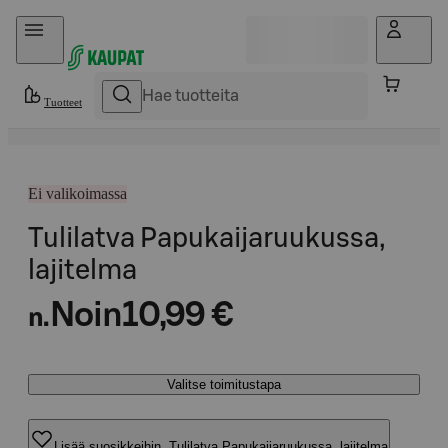
Hyppää sisältöön
Tuotteet
Ei valikoimassa
Tulilatva Papukaijaruukussa,
lajitelma
Noin
10,99 €
n.
Valitse toimitustapa
Lisää suosikkeihin, Tulilatva Papukaijaruukussa, lajitelma