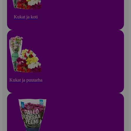
Kukat ja koti
Kukat ja puutarha