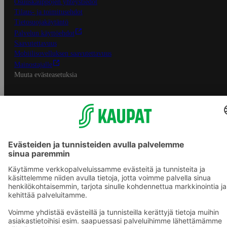
Osuuskauppojen yhteystiedot
Tilaus- ja toimitusehdot
Tietosuojakäytäntö
Palvelun käyttöehdot
Saavutettavuus
Mobiilisovelluksen saavutettavuus
Mainostajalle
Muuta evästeasetuksia
S-ryhmän palvelut
S-ryhmä
Asiakasomistajuus
Yhteishyvä Ruoka -sovellus
S-ostoslista -sovellus
Prisma.fi
Sokos.fi
S-Pankki
Yhteishyvä