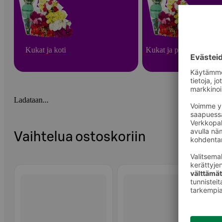
Kukat ja koti
Kukat ja puutarha
Ladataan...
Vaihtelua ostoskoriin
Ohita listaus