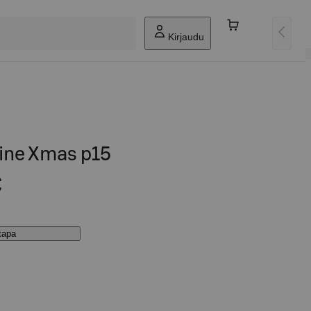
Kirjaudu
line Xmas p15
€
stapa