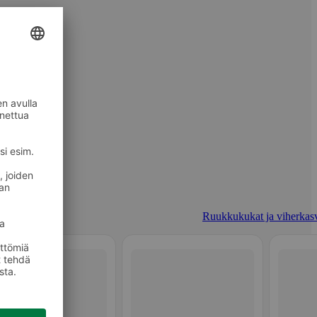
Ruukkukukat ja viherkasv