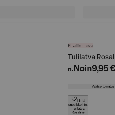
Ei valikoimassa
Tulilatva Rosa
Noin
9,95 
n.
Valitse toimitu
Lisää
suosikkeihin,
Tulilatva
Rosaline