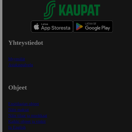
Yhteystiedot
Myymälät
Asiakaspalvelu
Ohjeet
Ensitilaajan ohjeet
Näin maksat
Näin tilaat ja muokkaat
Kaikki ohjeet ja vinkit
In English