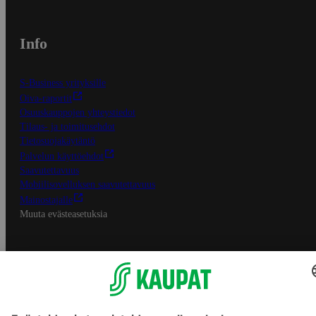
Info
S-Business yrityksille
Oiva-raportit
Osuuskauppojen yhteystiedot
Tilaus- ja toimitusehdot
Tietosuojakäytäntö
Palvelun käyttöehdot
Saavutettavuus
Mobiilisovelluksen saavutettavuus
Mainostajalle
Muuta evästeasetuksia
S-ryhmän palvelut
S-ryhmä