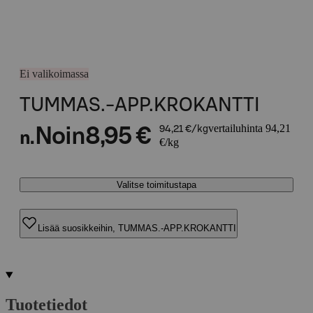
Ei valikoimassa
TUMMAS.-APP.KROKANTTI
vertailuhinta 94,21
Noin
8,95 €
94,21 €/kg
n.
€/kg
Valitse toimitustapa
Lisää suosikkeihin, TUMMAS.-APP.KROKANTTI
Tuotetiedot