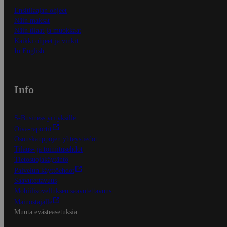
Ensitilaajan ohjeet
Näin maksat
Näin tilaat ja muokkaat
Kaikki ohjeet ja vinkit
In English
Info
S-Business yrityksille
Oiva-raportit
Osuuskauppojen yhteystiedot
Tilaus- ja toimitusehdot
Tietosuojakäytäntö
Palvelun käyttöehdot
Saavutettavuus
Mobiilisovelluksen saavutettavuus
Mainostajalle
Muuta evästeasetuksia