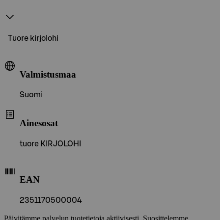
Tuore kirjolohi
Valmistusmaa
Suomi
Ainesosat
tuore KIRJOLOHI
EAN
2351170500004
Päivitämme palvelun tuotetietoja aktiivisesti. Suosittelemme