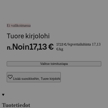
Ei valikoimassa
Tuore kirjolohi
vertailuhinta 17,13
Noin
17,13 €
17,13 €/kg
n.
€/kg
Valitse toimitustapa
Lisää suosikkeihin, Tuore kirjolohi
Tuotetiedot