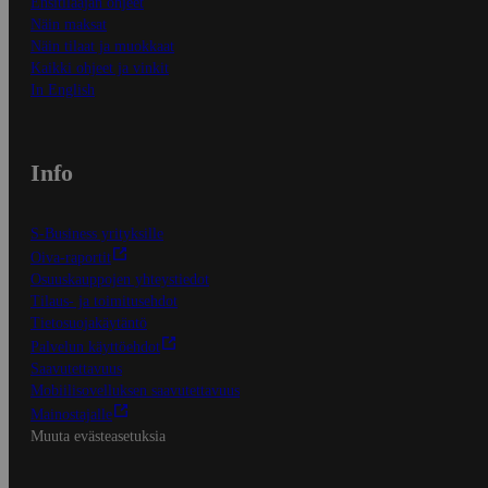
Ensitilaajan ohjeet
Näin maksat
Näin tilaat ja muokkaat
Kaikki ohjeet ja vinkit
In English
Info
S-Business yrityksille
Oiva-raportit
Osuuskauppojen yhteystiedot
Tilaus- ja toimitusehdot
Tietosuojakäytäntö
Palvelun käyttöehdot
Saavutettavuus
Mobiilisovelluksen saavutettavuus
Mainostajalle
Muuta evästeasetuksia