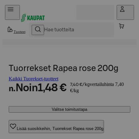
Hyppää sisältöön
Tuotteet
Tuorrekset Rapea rose 200g
Kaikki Tuorekset-tuotteet
vertailuhinta 7,40
Noin
1,48 €
7,40 €/kg
n.
€/kg
Valitse toimitustapa
Lisää suosikkeihin, Tuorrekset Rapea rose 200g