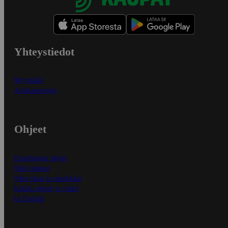
Yhteystiedot
Myymälät
Asiakaspalvelu
Ohjeet
Ensitilaajan ohjeet
Näin maksat
Näin tilaat ja muokkaat
Kaikki ohjeet ja vinkit
In English