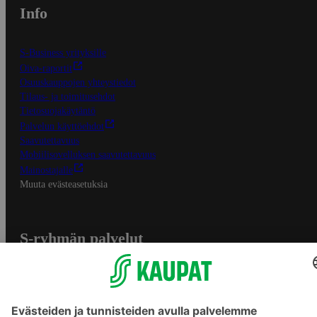
Info
S-Business yrityksille
Oiva-raportit
Osuuskauppojen yhteystiedot
Tilaus- ja toimitusehdot
Tietosuojakäytäntö
Palvelun käyttöehdot
Saavutettavuus
Mobiilisovelluksen saavutettavuus
Mainostajalle
Muuta evästeasetuksia
S-ryhmän palvelut
S-ryhmä
Asiakasomistajuus
Yhteishyvä Ruoka -sovellus