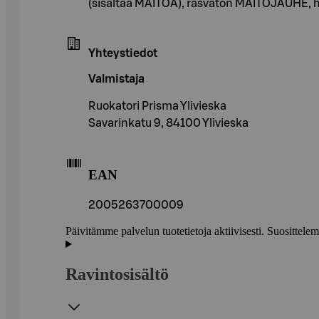
(sisältää MAITOA), rasvaton MAITOJAUHE, h
Yhteystiedot
Valmistaja
Ruokatori Prisma Ylivieska
Savarinkatu 9, 84100 Ylivieska
EAN
2005263700009
Päivitämme palvelun tuotetietoja aktiivisesti. Suositte
Ravintosisältö