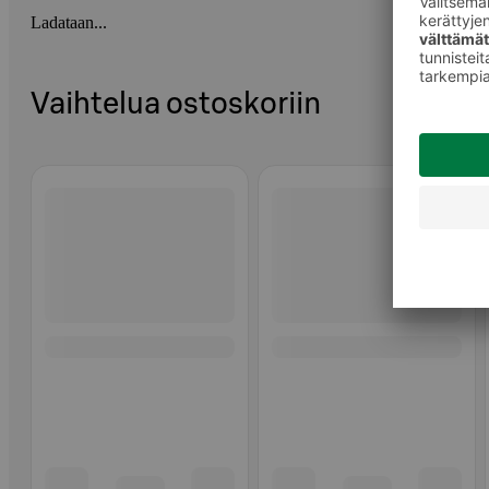
Ladataan...
Vaihtelua ostoskoriin
Ohita listaus