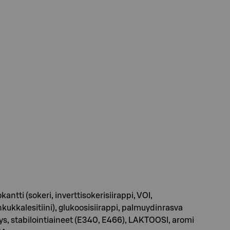
tti (sokeri, inverttisokerisiirappi, VOI,
kkalesitiini), glukoosisiirappi, palmuydinrasva
ys, stabilointiaineet (E340, E466), LAKTOOSI, aromi