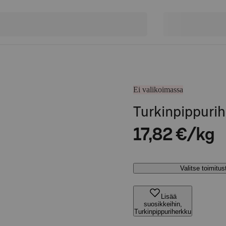
Ei valikoimassa
Turkinpippuri
17,82 €/kg
Valitse toimitu
Lisää
suosikkeihin,
Turkinpippuriherkku