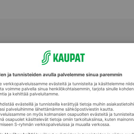
Jälkiruoat