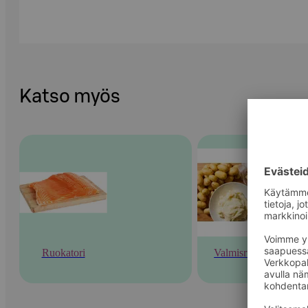
Katso myös
Ruokatori
Valmisruoka