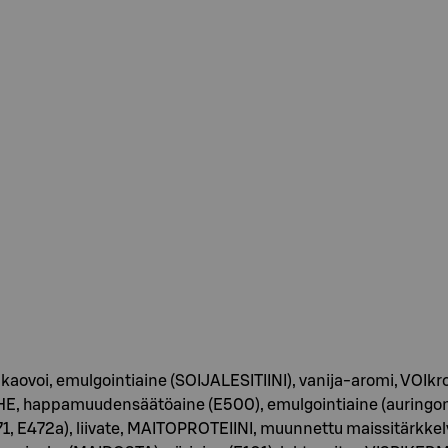
ovoi, emulgointiaine (SOIJALESITIINI), vanija-aromi, VOIkrokan
HE, happamuudensäätöaine (E500), emulgointiaine (auringonku
1, E472a), liivate, MAITOPROTEIINI, muunnettu maissitärkkel