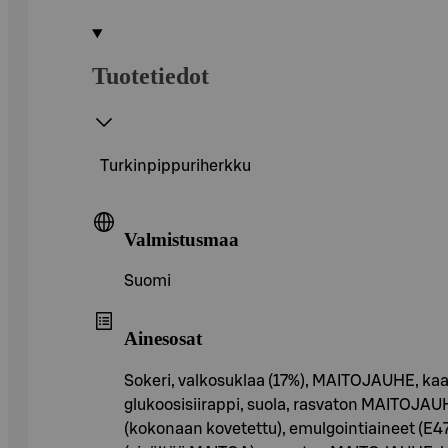
Tuotetiedot
Turkinpippuriherkku
Valmistusmaa
Suomi
Ainesosat
Sokeri, valkosuklaa (17%), MAITOJAUHE, kaaka
glukoosisiirappi, suola, rasvaton MAITOJAU
(kokonaan kovetettu), emulgointiaineet (E47