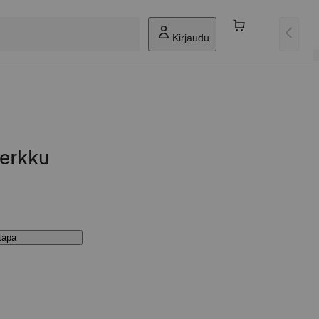
Kirjaudu
herkku
stapa