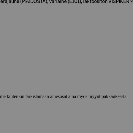
erajauhe (MAIDOSTA), väriaine (E101), laktoositon VISPIKER
lemme kuitenkin tarkistamaan ainesosat aina myös myyntipakkauksesta.