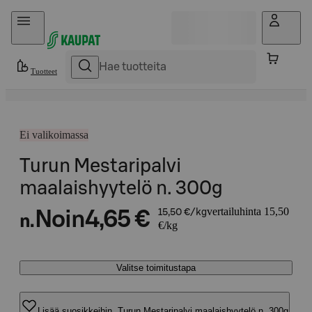
Hyppää sisältöön
Tuotteet
Ei valikoimassa
Turun Mestaripalvi
maalaishyytelö n. 300g
vertailuhinta 15,50
Noin
4,65 €
15,50 €/kg
n.
€/kg
Valitse toimitustapa
Lisää suosikkeihin, Turun Mestaripalvi maalaishyytelö n. 300g