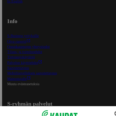
In English
Info
S-Business yrityksille
Oiva-raportit
Osuuskauppojen yhteystiedot
Tilaus- ja toimitusehdot
Tietosuojakäytäntö
Palvelun käyttöehdot
Saavutettavuus
Mobiilisovelluksen saavutettavuus
Mainostajalle
Muuta evästeasetuksia
S-ryhmän palvelut