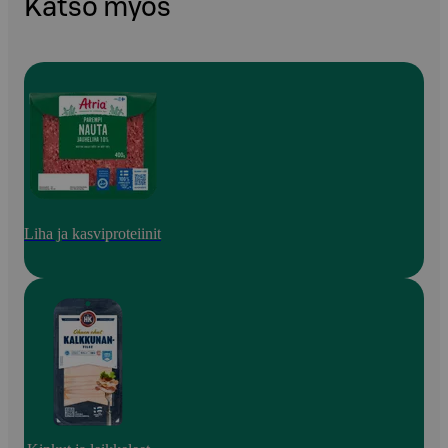
Katso myös
Liha ja kasviproteiinit