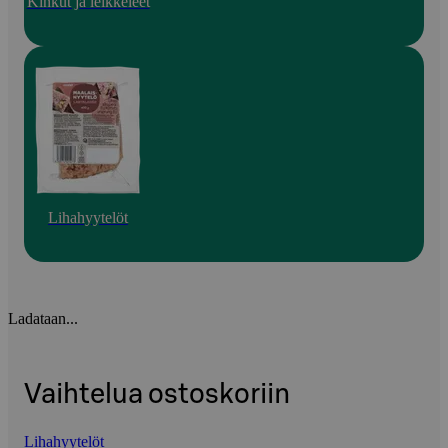
Kinkut ja leikkeleet
Lihahyytelöt
Ladataan...
Vaihtelua ostoskoriin
Lihahyytelöt