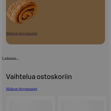
Makeat leivonnaiset
Ladataan...
Vaihtelua ostoskoriin
Makeat leivonnaiset
Ohita listaus