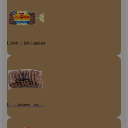
Leivät ja leivonnaiset
Paistopisteen tuotteet