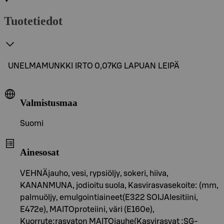
Tuotetiedot
UNELMAMUNKKI IRTO 0,07KG LAPUAN LEIPÄ
Valmistusmaa
Suomi
Ainesosat
VEHNÄjauho, vesi, rypsiöljy, sokeri, hiiva,
KANANMUNA, jodioitu suola, Kasvirasvasekoite: (mm,
palmuöljy, emulgointiaineet(E322 SOIJAlesitiini,
E472e), MAITOproteiini, väri (E160e),
Kuorrute:rasvaton MAITOjauhe(Kasvirasvat :SG-