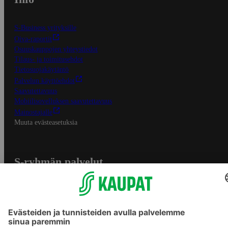
S-Business yrityksille
Oiva-raportit
Osuuskauppojen yhteystiedot
Tilaus- ja toimitusehdot
Tietosuojakäytäntö
Palvelun käyttöehdot
Saavutettavuus
Mobiilisovelluksen saavutettavuus
Mainostajalle
Muuta evästeasetuksia
S-ryhmän palvelut
S-ryhmä
Asiakasomistajuus
Yhteishyvä Ruoka -sovellus
S-ostoslista -sovellus