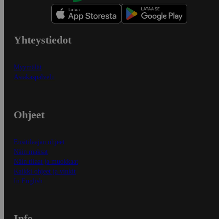
Yhteystiedot
Myymälät
Asiakaspalvelu
Ohjeet
Ensitilaajan ohjeet
Näin maksat
Näin tilaat ja muokkaat
Kaikki ohjeet ja vinkit
In English
Info