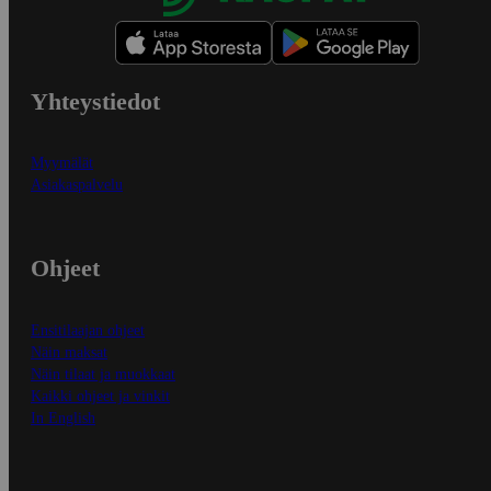
Yhteystiedot
Myymälät
Asiakaspalvelu
Ohjeet
Ensitilaajan ohjeet
Näin maksat
Näin tilaat ja muokkaat
Kaikki ohjeet ja vinkit
In English