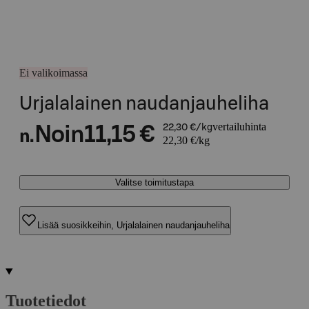
Ei valikoimassa
Urjalalainen naudanjauheliha
vertailuhinta
Noin
11,15 €
22,30 €/kg
n.
22,30 €/kg
Valitse toimitustapa
Lisää suosikkeihin, Urjalalainen naudanjauheliha
Tuotetiedot