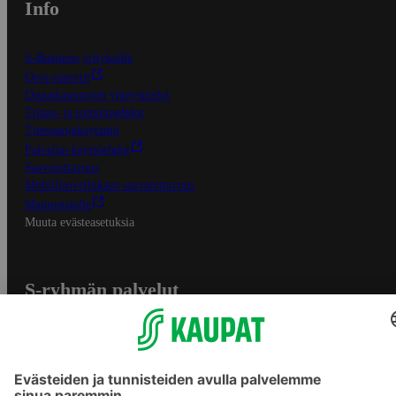
Info
S-Business yrityksille
Oiva-raportit
Osuuskauppojen yhteystiedot
Tilaus- ja toimitusehdot
Tietosuojakäytäntö
Palvelun käyttöehdot
Saavutettavuus
Mobiilisovelluksen saavutettavuus
Mainostajalle
Muuta evästeasetuksia
S-ryhmän palvelut
S-ryhmä
Asiakasomistajuus
Yhteishyvä Ruoka -sovellus