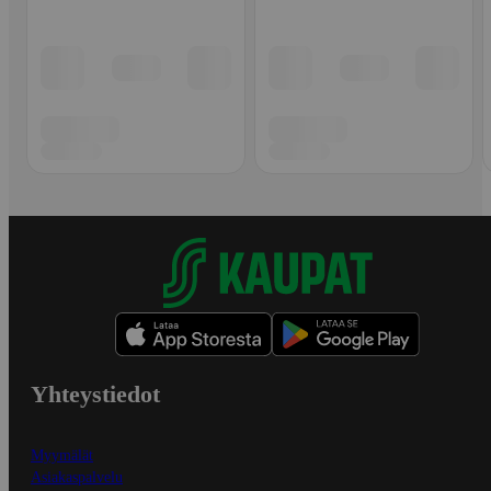
Yhteystiedot
Myymälät
Asiakaspalvelu