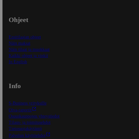
Ohjeet
Ensitilaajan ohjeet
Näin maksat
Näin tilaat ja muokkaat
Kaikki ohjeet ja vinkit
In English
Info
S-Business yrityksille
Oiva-raportit
Osuuskauppojen yhteystiedot
Tilaus- ja toimitusehdot
Tietosuojakäytäntö
Palvelun käyttöehdot