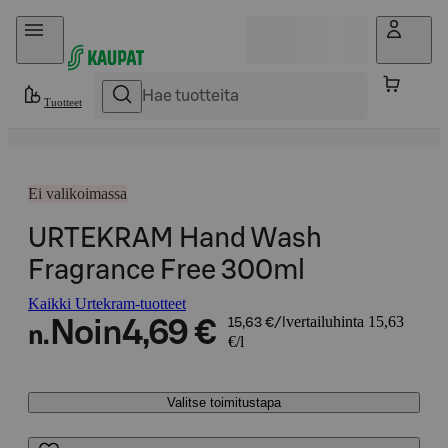
Hyppää sisältöön
Tuotteet
Ei valikoimassa
URTEKRAM Hand Wash
Fragrance Free 300ml
Kaikki Urtekram-tuotteet
vertailuhinta 15,63
Noin
4,69 €
15,63 €/l
n.
€/l
Valitse toimitustapa