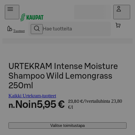
Hyppää sisältöön
Tuotteet
URTEKRAM Intense Moisture
Shampoo Wild Lemongrass
250ml
Kaikki Urtekram-tuotteet
vertailuhinta 23,80
Noin
5,95 €
23,80 €/l
n.
€/l
Valitse toimitustapa