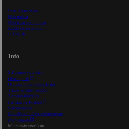
Ensitilaajan ohjeet
Näin maksat
Näin tilaat ja muokkaat
Kaikki ohjeet ja vinkit
In English
Info
S-Business yrityksille
Oiva-raportit
Osuuskauppojen yhteystiedot
Tilaus- ja toimitusehdot
Tietosuojakäytäntö
Palvelun käyttöehdot
Saavutettavuus
Mobiilisovelluksen saavutettavuus
Mainostajalle
Muuta evästeasetuksia